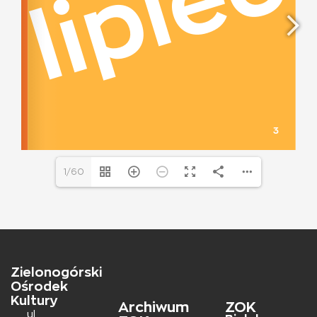
1/60
Zielonogórski
Ośrodek
Kultury
Archiwum
ZOK
ul.