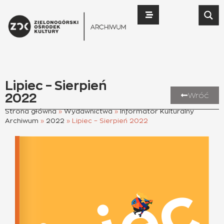
Lipiec – Sierpień
2022
Wróć
Strona główna
»
Wydawnictwa
»
Informator Kulturalny
Archiwum
»
2022
»
Lipiec – Sierpień 2022