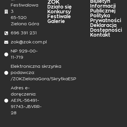
ZOK
Biuletyn
Festiwalowa
Informacji
Działo się
Publicznej
Konkursy
3
Polityka
Festiwale
65-520
Prywatności
Galerie
Zielona Góra
Deklaracja
Dostępności
696 391 231
Kontakt
zok@zok.com.pl
NIP 929-00-
11-719
Elektroniczna skrzynka
podawcza:
/ZOKZielonaGora/SkrytkaESP
Adres e-
doręczenia:
AE:PL-56491-
91743-JBVRR-
28