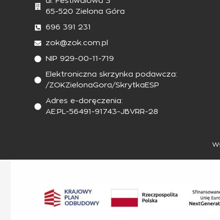
ul. Festiwalowa 3
65-520 Zielona Góra
696 391 231
zok@zok.com.pl
NIP 929-00-11-719
Elektroniczna skrzynka podawcza:
/ZOKZielonaGora/SkrytkaESP
Adres e-doręczenia:
AE:PL-56491-91743-JBVRR-28
Ws