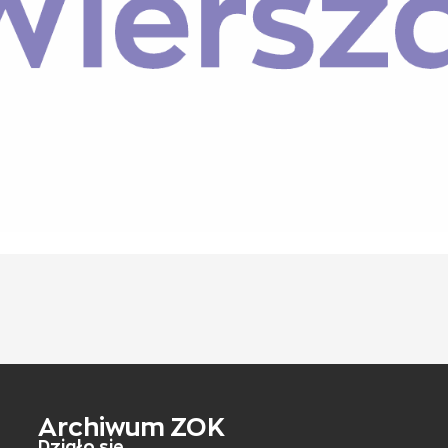
Archiwum ZOK
Działo się