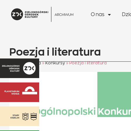
do
treści
O nas
Dzi
Poezja i literatura
Strona główna
»
Konkursy
»
Poezja i literatura