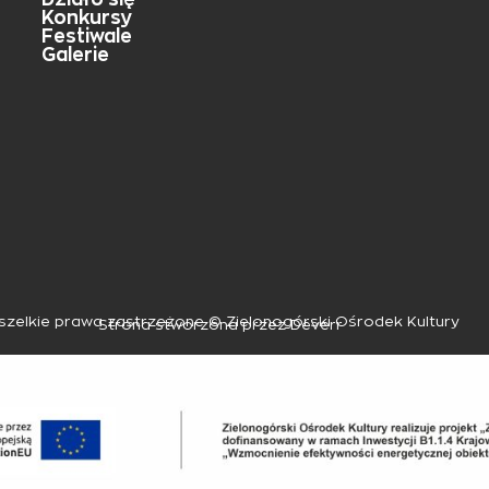
Konkursy
Festiwale
Galerie
zelkie prawa zastrzeżone © Zielonogórski Ośrodek Kultury
Strona stworzona przez Deverr