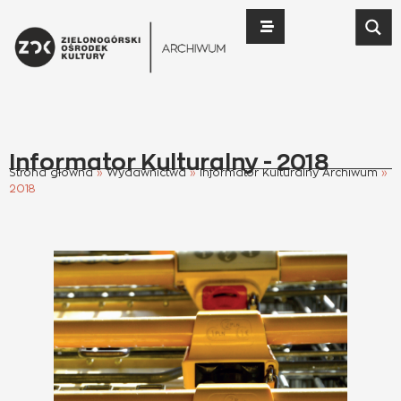
do
treści
Informator Kulturalny - 2018
Strona główna
»
Wydawnictwa
»
Informator Kulturalny Archiwum
»
2018