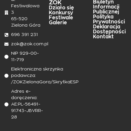
ZOK
Biuletyn
Festiwalowa
Informacji
Działo się
Publicznej
Konkursy
3
Polityka
Festiwale
65-520
Prywatności
Galerie
Zielona Góra
Deklaracja
Dostępności
696 391 231
Kontakt
zok@zok.com.pl
NIP 929-00-
11-719
Elektroniczna skrzynka
podawcza:
/ZOKZielonaGora/SkrytkaESP
Adres e-
doręczenia:
AE:PL-56491-
91743-JBVRR-
28