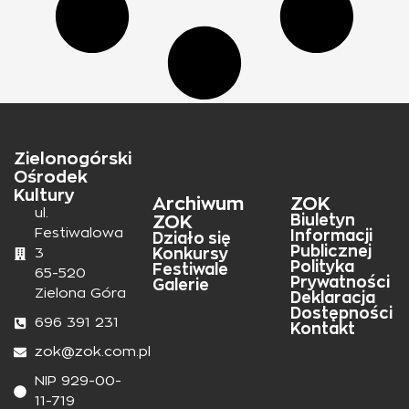
Zielonogórski
Ośrodek
Kultury
Archiwum
ZOK
ul.
ZOK
Biuletyn
Festiwalowa
Informacji
Działo się
Publicznej
Konkursy
3
Polityka
Festiwale
65-520
Prywatności
Galerie
Zielona Góra
Deklaracja
Dostępności
696 391 231
Kontakt
zok@zok.com.pl
NIP 929-00-
11-719