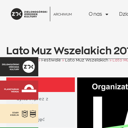
do
treści
O nas
Dzi
Lato Muz Wszelakich 20
Strona główna
»
Festiwale
»
Lato Muz Wszelakich
»
Lato M
Plakat
Cykle imprez z
opisami
Galerie zdjęć