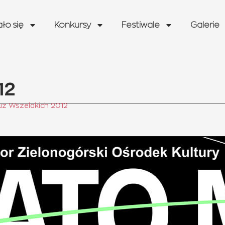
ało się
Konkursy
Festiwale
Galerie
12
uz Wszelakich 2012