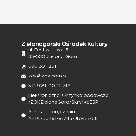
Zielonogórski Ośrodek Kultury
ul. Festiwalowa 3
65-520 Zielona Góra
696 391 231
zok@zok.com.pl
NIP 929-00-11-719
Elektroniczna skrzynka podawcza:
/ZOKZielonaGora/SkrytkaESP
Adres e-doręczenia:
AE:PL-56491-91743-JBVRR-28