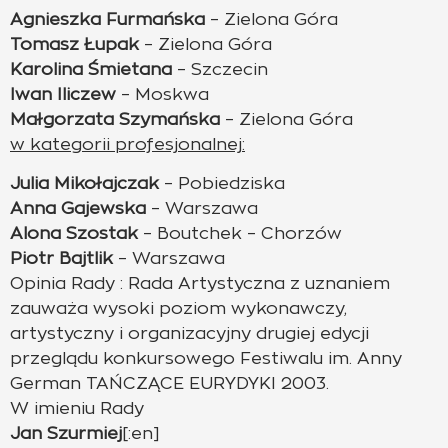
Agnieszka Furmańska
– Zielona Góra
Tomasz Łupak
– Zielona Góra
Karolina Śmietana
– Szczecin
Iwan Iliczew
– Moskwa
Małgorzata Szymańska
– Zielona Góra
w kategorii profesjonalnej:
Julia Mikołajczak
– Pobiedziska
Anna Gajewska
– Warszawa
Alona Szostak
– Boutchek – Chorzów
Piotr Bajtlik
– Warszawa
Opinia Rady : Rada Artystyczna z uznaniem
zauważa wysoki poziom wykonawczy,
artystyczny i organizacyjny drugiej edycji
przeglądu konkursowego Festiwalu im. Anny
German TAŃCZĄCE EURYDYKI 2003.
W imieniu Rady
Jan Szurmiej
[:en]