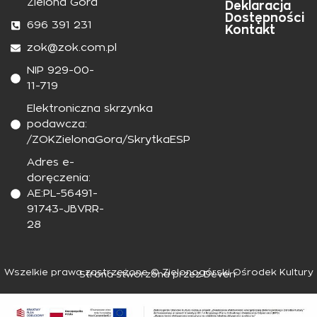
Zielona Góra
Deklaracja
Dostępności
696 391 231
Kontakt
zok@zok.com.pl
NIP 929-00-
11-719
Elektroniczna skrzynka
podawcza:
/ZOKZielonaGora/SkrytkaESP
Adres e-
doręczenia:
AE:PL-56491-
91743-JBVRR-
28
Wszelkie prawa zastrzeżone © Zielonogórski Ośrodek Kultury
Strona stworzona przez Deverr