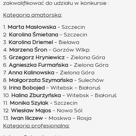
zakwalifikować do udziału w konkursie :
Kategoria amatorska:
1.
Marta Masłowska
– Szczecin
2.
Karolina Śmietana
– Szczecin
3.
Karolina Driemel
– Bielawa
4.
Marzena Śron
– Gorzów Wlkp.
5.
Grzegorz Hryniewicz
– Zielona Góra
6.
Agnieszka Furmańska
– Zielona Góra
7.
Anna Kalinowska
– Zielona Góra
8.
Małgorzata Szymańska
– Sulechów
9.
Irina Bobojed
– Witebsk – Białoruś
10.
Halina Zburżyńska
– Witebsk – Białoruś
11.
Monika Szylak
– Szczecin
12.
Wiesław Majos
– Nowa Sól
13.
Iwan Iliczew
– Moskwa – Rosja
Kategoria profesjonalna: