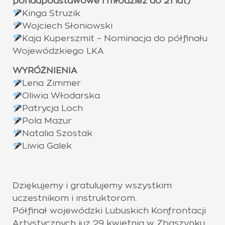
ponadpodstawowe i młodzież do 21 lat)
Kinga Struzik
Wojciech Słoniowski
Kaja Kuperszmit – Nominacja do półfinału
Wojewódzkiego LKA
WYRÓŻNIENIA
Lena Zimmer
Oliwia Włodarska
Patrycja Loch
Pola Mazur
Natalia Szostak
Liwia Galek
Dziękujemy i gratulujemy wszystkim
uczestnikom i instruktorom.
Półfinał wojewódzki Lubuskich Konfrontacji
Artystycznych już 29 kwietnia w Zbąszynku.