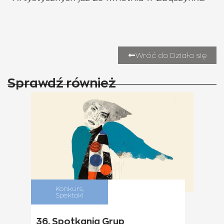
Wróć do Działo się
Sprawdź również
Konkurs
,
Spektakl
36. Spotkania Grup