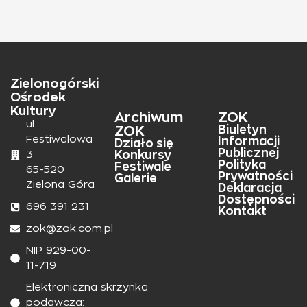
Zielonogórski
Ośrodek
Kultury
Archiwum
ZOK
ul.
ZOK
Biuletyn
Festiwalowa
Informacji
Działo się
Publicznej
Konkursy
3
Polityka
Festiwale
65-520
Prywatności
Galerie
Zielona Góra
Deklaracja
Dostępności
696 391 231
Kontakt
zok@zok.com.pl
NIP 929-00-
11-719
Elektroniczna skrzynka
podawcza: