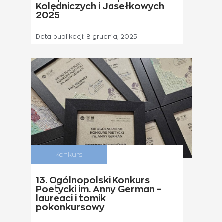
Kolędniczych i Jasełkowych
2025
Data publikacji:
8 grudnia, 2025
Konkurs
13. Ogólnopolski Konkurs
Poetycki im. Anny German –
laureaci i tomik
pokonkursowy